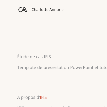
Aller
au
Charlotte Annone
contenu
Étude de cas IFIS
Template de présentation PowerPoint et tuto
A propos d’
IFIS