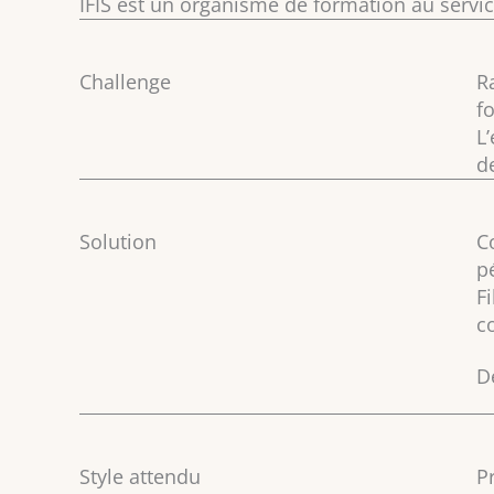
IFIS est un organisme de formation au servic
Challenge
R
f
L
d
Solution
C
p
F
c
D
Style attendu
P