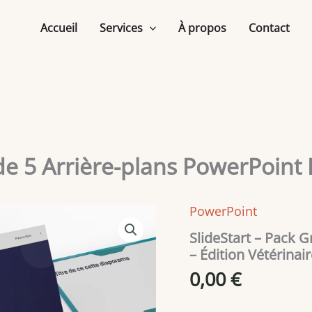
Accueil
Services
À propos
Contact
 de 5 Arrière-plans PowerPoint 
PowerPoint
SlideStart – Pack G
– Édition Vétérinai
0,00
€