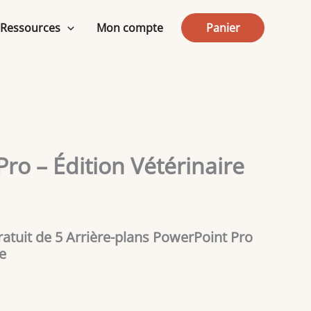
5
Arrière-
Ressources
Mon compte
Panier
plans
PowerPoint
Pro
-
Édition
Vétérinaire
Pro – Édition Vétérinaire
ratuit de 5 Arrière-plans PowerPoint Pro
re