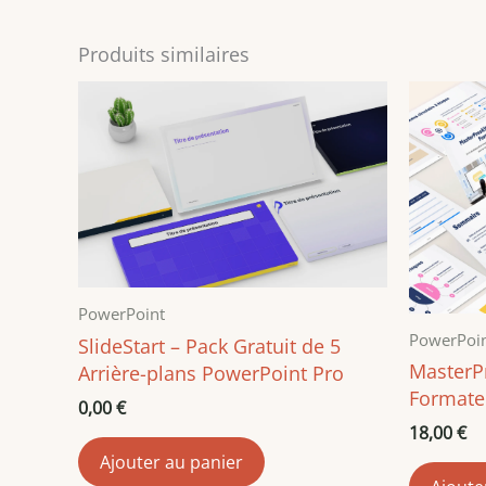
Produits similaires
PowerPoint
PowerPoi
SlideStart – Pack Gratuit de 5
MasterPr
Arrière-plans PowerPoint Pro
Formate
0,00
€
18,00
€
Ajouter au panier