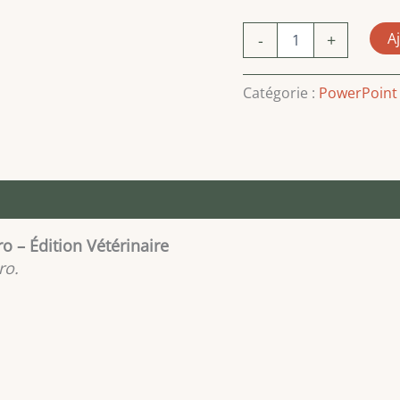
quantité
A
-
+
de
SlideStart
–
Catégorie :
PowerPoint
Pack
Gratuit
de
5
Arrière-
plans
s
Avis (0)
PowerPoint
Pro
ro – Édition Vétérinaire
-
Édition
ro.
Vétérinaire